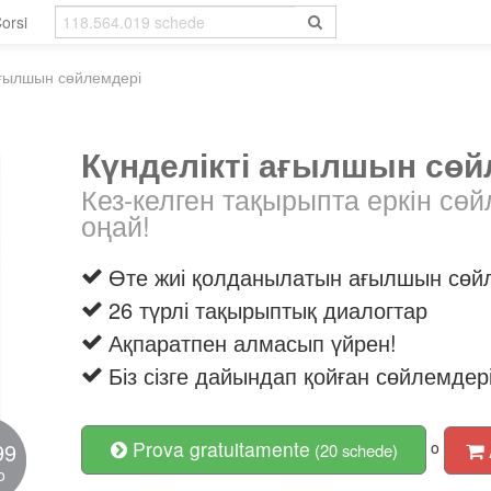
orsi
ағылшын сөйлемдері
Күнделікті ағылшын сөй
Кез-келген тақырыпта еркін сөй
оңай!
Өте жиі қолданылатын ағылшын сөй
26 түрлі тақырыптық диалогтар
Ақпаратпен алмасып үйрен!
Біз сізге дайындап қойған сөйлемдер
Prova gratuitamente
99
o
(20 schede)
o