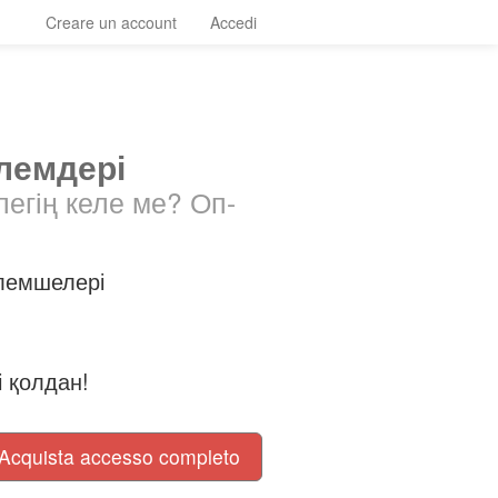
Creare un account
Accedi
лемдері
легің келе ме? Оп-
лемшелері
і қолдан!
Acquista accesso completo