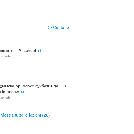
Contatto
ектепте - At school
 schede
ұмысқа орналасу сұхбатында - In
 interview
 schede
Mostra tutte le lezioni (26)