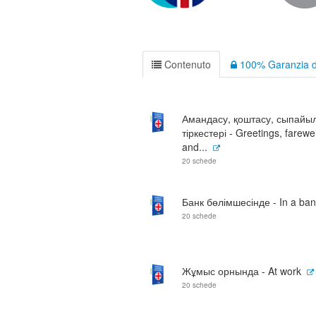
Contenuto
100% Garanzia d
Амандасу, қоштасу, сыпайы
тіркестері - Greetings, farewel
and...
20 schede
Банк бөлімшесінде - In a ba
20 schede
Жұмыс орнында - At work
20 schede