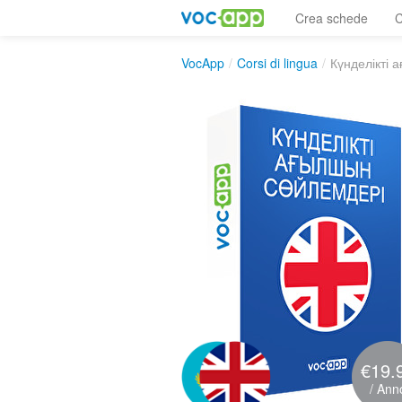
Crea schede
C
VocApp
/
Corsi di lingua
/
Күнделікті 
€19.
/ Ann