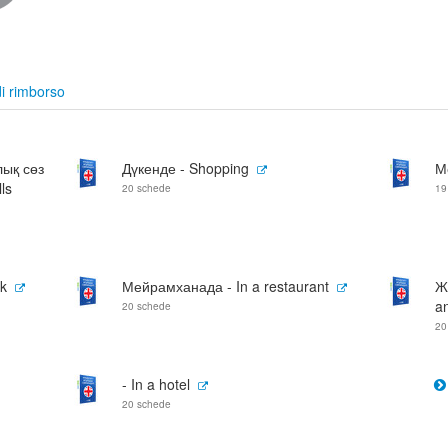
i rimborso
лық сөз
Дүкенде - Shopping
М
ls
20 schede
19
nk
Мейрамханада - In a restaurant
Ж
an
20 schede
20
- In a hotel
20 schede