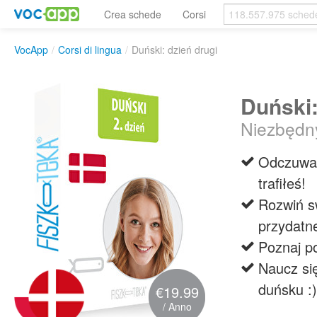
Crea schede
Corsi
VocApp
/
Corsi di lingua
/
Duński: dzień drugi
Duński:
Niezbędn
Odczuwas
trafiłeś!
Rozwiń s
przydatn
Poznaj p
Naucz się
duńsku :)
€19.99
/ Anno