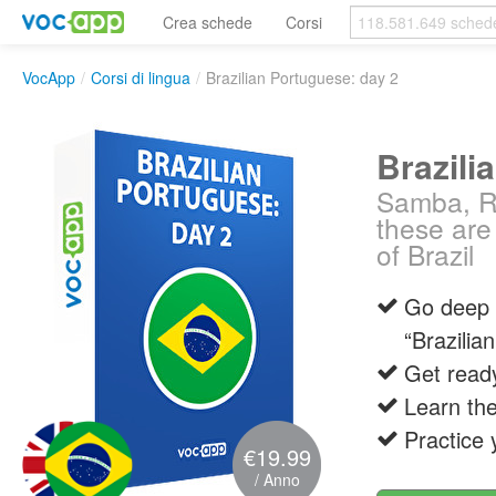
Crea schede
Corsi
VocApp
/
Corsi di lingua
/
Brazilian Portuguese: day 2
Brazili
Samba, Ri
these are
of Brazil
Go deep i
“Brazilia
Get ready
Learn th
Practice 
€19.99
/ Anno