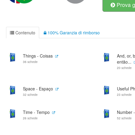
Prova g
Contenuto
100% Garanzia di rimborso
Things - Coisas
And, or, b
então...
36 schede
20 schede
Space - Espaço
Useful Ph
32 schede
23 schede
Time - Tempo
Number 
26 schede
52 schede