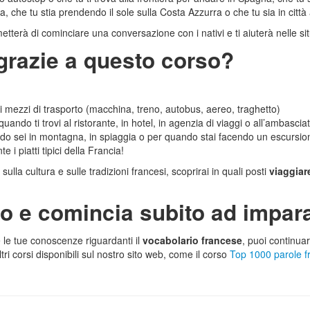
lia, che tu stia prendendo il sole sulla Costa Azzurra o che tu sia in città 
etterà di cominciare una conversazione con i nativi e ti aiuterà nelle si
grazie a questo corso?
i mezzi di trasporto (macchina, treno, autobus, aereo, traghetto)
quando ti trovi al ristorante, in hotel, in agenzia di viaggi o all’ambascia
o sei in montagna, in spiaggia o per quando stai facendo un escursio
e i piatti tipici della Francia!
ulla cultura e sulle tradizioni francesi, scoprirai in quali posti
viaggiar
o e comincia subito ad impara
e le tue conoscenze riguardanti il
vocabolario francese
, puoi continua
ri corsi disponibili sul nostro sito web, come il corso
Top 1000 parole f