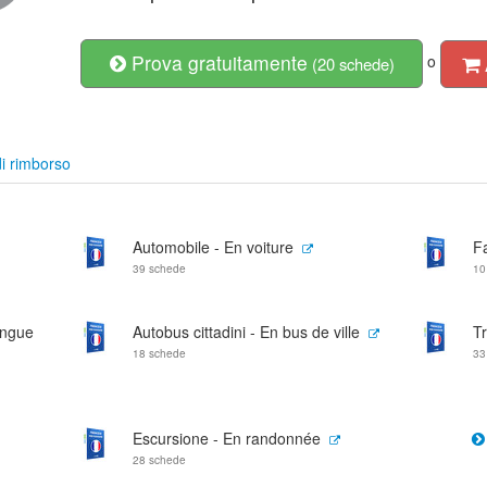
Prova gratuitamente
o
(20 schede)
i rimborso
Automobile - En voiture
Fa
39 schede
10
ongue
Autobus cittadini - En bus de ville
Tr
18 schede
33
Escursione - En randonnée
28 schede