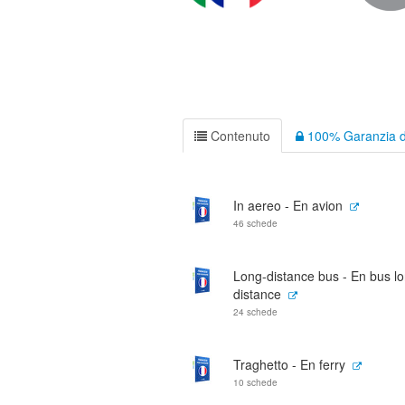
Contenuto
100% Garanzia d
In aereo - En avion
46 schede
Long-distance bus - En bus l
distance
24 schede
Traghetto - En ferry
10 schede