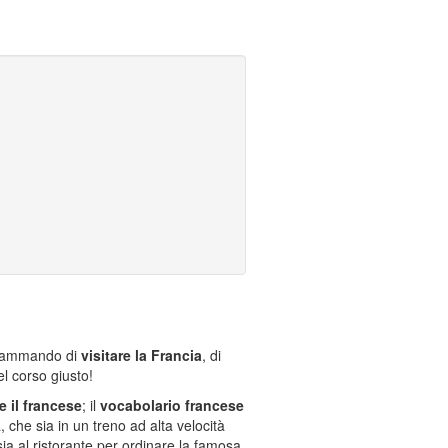
grammando di
visitare la Francia
, di
el corso giusto!
e il francese
; il
vocabolario francese
 che sia in un treno ad alta velocità
sia al ristorante per ordinare la famosa