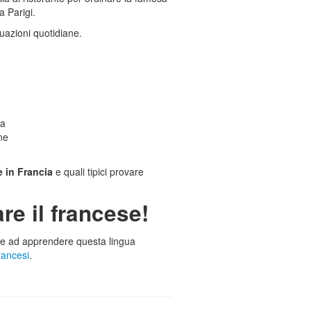
a Parigi.
tuazioni quotidiane.
ta
ne
e in Francia
e quali tipici provare
re il francese!
re ad apprendere questa lingua
rancesi
.