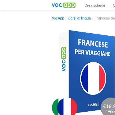
Crea schede
C
VocApp
/
Corsi di lingua
/
Francese pe
€19.
/ Ann