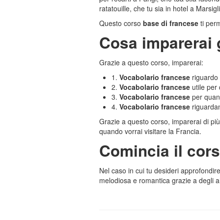
ratatouille, che tu sia in hotel a Marsig
Questo corso
base di francese
ti perm
Cosa imparerai 
Grazie a questo corso, imparerai:
1.
Vocabolario francese
riguardo 
2.
Vocabolario francese
utile per 
3.
Vocabolario francese
per quand
4.
Vocabolario francese
riguardant
Grazie a questo corso, imparerai di più s
quando vorrai visitare la Francia.
Comincia il cors
Nel caso in cui tu desideri approfondir
melodiosa e romantica grazie a degli alt