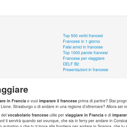
Top 500 verbi francesi
Francese in 1 giorno
Falsi amici in francese
Top 1000 parole francesi
Francese per viaggiare
DELF B2
Presentazioni in francese
aggiare
are in Francia
e vuoi
imparare il francese
prima di partire? Stai pro
, Lione, Strasburgo o di andare in una regione d’oltremare? Allora sei n
e del
vocabolario francese
utile per
viaggiare in Francia
e di
imparar
rd ti servirà quando sei ovunque, che sia in ferry per andare in Corsica,
do autostop o che tu ti trova alla frontiera per andare in Spagna, che tu 