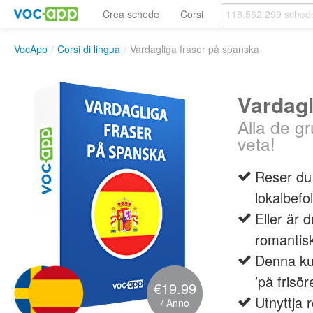
Crea schede
Corsi
VocApp
/
Corsi di lingua
/
Vardagliga fraser på spanska
Vardagl
Alla de g
veta!
Reser du
lokalbefo
Eller är 
romantis
Denna ku
’på frisör
€19.99
Utnyttja 
/ Anno