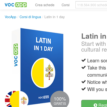
Crea schede
Corsi
VocApp
/
Corsi di lingua
/
Latin in 1 day
Latin i
Start with
cultural r
Learn so
Take this
communi
Notice wh
Will you 
100%
GRATIS
Regis