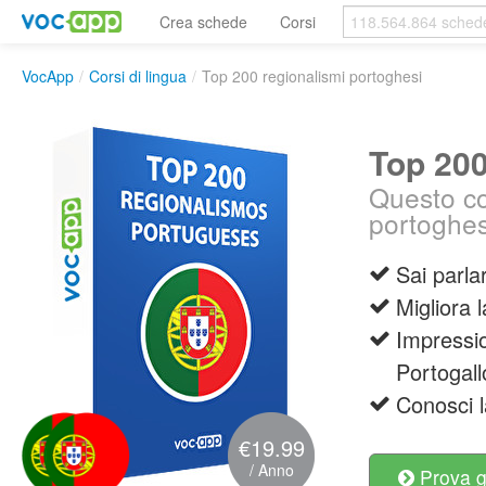
Crea schede
Corsi
VocApp
/
Corsi di lingua
/
Top 200 regionalismi portoghesi
Top 200
Questo cor
portoghe
Sai parla
Migliora 
Impressio
Portogall
Conosci l
€19.99
/ Anno
Prova g