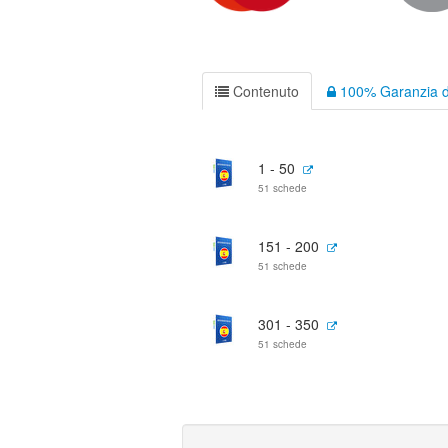
Contenuto
100% Garanzia d
1 - 50
51 schede
151 - 200
51 schede
301 - 350
51 schede