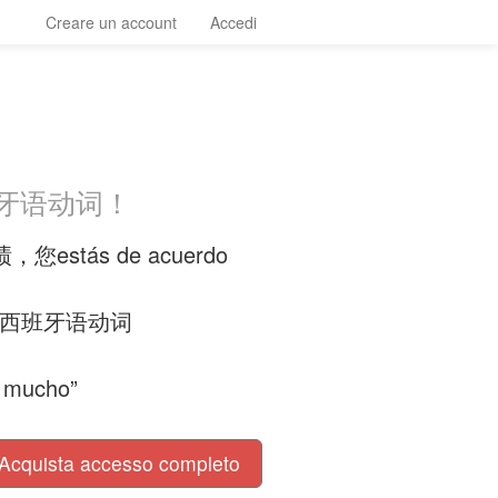
Creare un account
Accedi
班牙语动词！
tás de acuerdo
多西班牙语动词
！
 mucho”
Acquista accesso completo