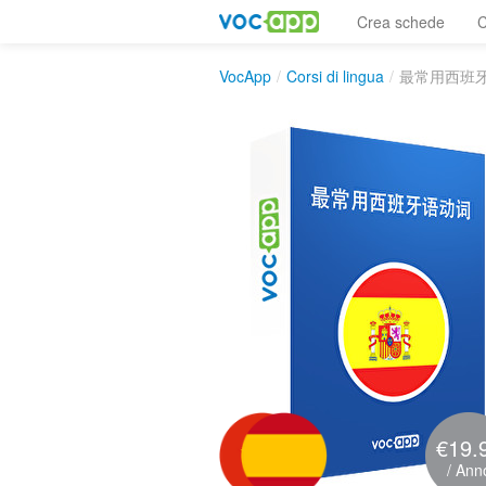
Crea schede
C
VocApp
/
Corsi di lingua
/
最常用西班
€19.
/ Ann