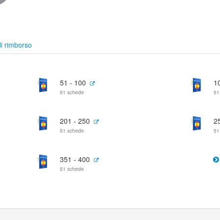
i rimborso
51 - 100
1
51 schede
51
201 - 250
2
51 schede
51
351 - 400
51 schede