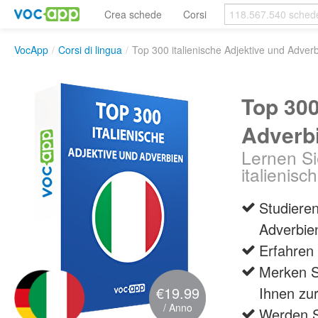
Crea schede
Corsi
VocApp
/
Corsi di lingua
/
Top 300 italienische Adjektive und Adver
Top 300
Adverb
Lernen Si
italienis
Studiere
Adverbien
Erfahren 
Merken Si
€19.99
Ihnen zur
/ Anno
Werden S