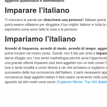
aggettivi qualificativi e determinativi
.
Imparare l'italiano
Ti mancano le parole per
descrivere una persona
? Adesso potrai u
potrà essere utilissimo per sfoggiare il tuo miglior italiano in tutta la
esprimere come sono fatte le cose e le persone.
Impariamo l'italiano
Avverbi di frequenza
,
avverbi di modo
,
avverbi di tempo
,
aggett
potrai trovare nel nostro corso. Quindi, non ti dar per vinto e
impari
darne sfoggio con i tuoi amici madrelingua perché avrai l'opportuni
una grande vittoria imparare così tanti aggettivi con un solo corso! G
luce e tante tonalità e umori diversi a ciò che scriviamo e vogliamo es
successivo della tua conoscenza dell'italiano, ti sarà necessario a
conoscenza degli aggettivi italiani ti farà calare veramente nella cu
sguardo ad altri nostri corsi come:
Englische Wörter: Top 300 Adjek