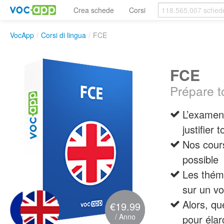
Crea schede
Corsi
VocApp
/
Corsi di lingua
/
FCE
FCE
Prépare t
L’examen
justifier
Nos cours
possible
Les théma
sur un vo
Alors, qu
€19.99
/ Anno
pour élar