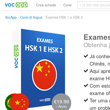
Crea schede
Corsi
VocApp
/
Corsi di lingua
/
Exames HSK 1 e HSK 2
Exames
Obtenha j
Já conhe
Chinês, 
Aqui apr
exame H
Com esta
exame ofi
Ter uma 
€19.99
/ Anno
um probl