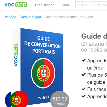
Crea schede
Corsi
VocApp
/
Corsi di lingua
/
Guide de conversation portugais
Guide d
Cristiano
conseils a
Apprends 
galères !
Plus de 5
ce guide
Fais face
Apprends 
€19.99
/ Anno