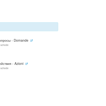
опросы - Domande
 schede
ействия - Azioni
 schede