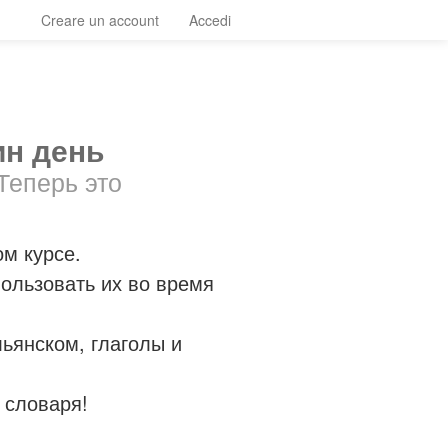
Creare un account
Accedi
ин день
Теперь это
м курсе.
ользовать их во время
льянском, глаголы и
 словаря!