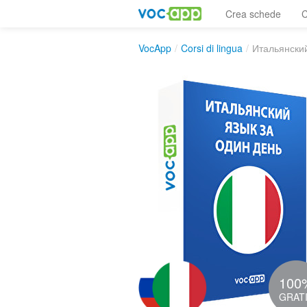
Crea schede
C
VocApp
/
Corsi di lingua
/
Итальянский
100
GRAT