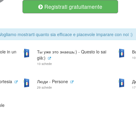
Registrati gratuitamente
 Vogliamo mostrarti quanto sia efficace e piacevole imparare con noi :)
ole in un
Ты уже это знаешь:) - Questo lo sai
В
già:)
10
10 schede
rtesia
Люди - Persone
Д
29 schede
17
ole