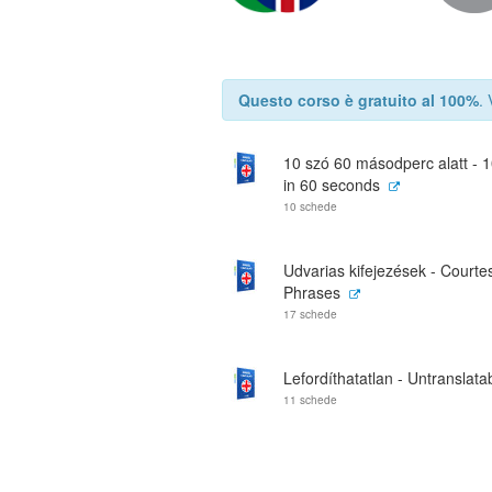
Questo corso è gratuito al 100%
.
10 szó 60 másodperc alatt - 
in 60 seconds
10 schede
Udvarias kifejezések - Courte
Phrases
17 schede
Lefordíthatatlan - Untranslata
11 schede