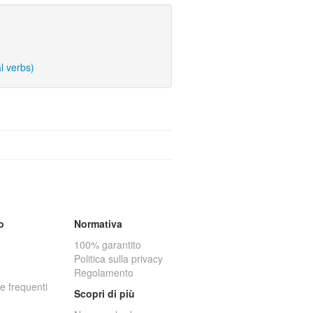
l verbs)
o
Normativa
100% garantito
Politica sulla privacy
Regolamento
 frequenti
Scopri di più