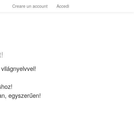
Creare un account
Accedi
!
világnyelvvel!
shoz!
an, egyszerűen!