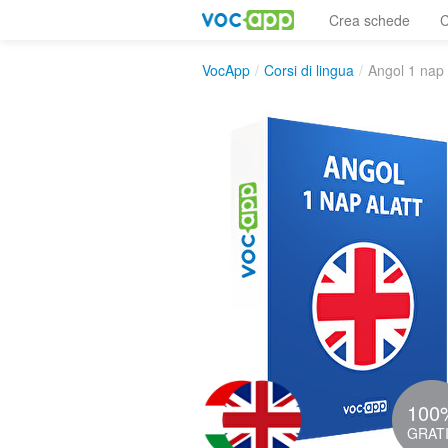
Crea schede
C
VocApp
/
Corsi di lingua
/
Angol 1 nap 
100
GRAT