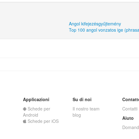
Angol kifejezésgyűjtemény
Top 100 angol vonzatos ige (phrasa
Applicazioni
Su di noi
Contatt
Schede per
Il nostro team
Contatti
Android
blog
Aiuto
Schede per iOS
Domande