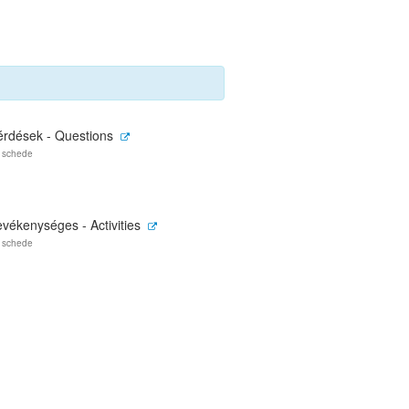
érdések - Questions
 schede
vékenységes - Activities
 schede