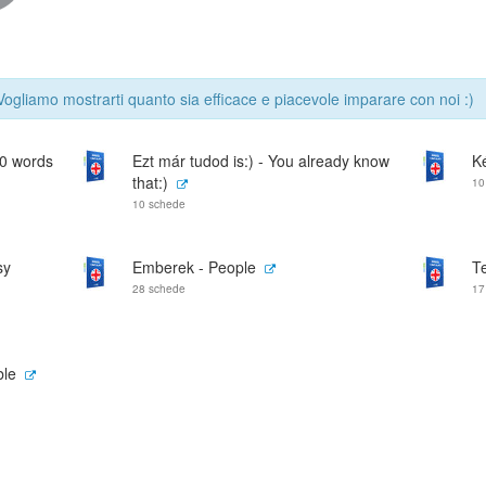
 Vogliamo mostrarti quanto sia efficace e piacevole imparare con noi :)
10 words
Ezt már tudod is:) - You already know
K
that:)
10
10 schede
sy
Emberek - People
Te
28 schede
17
ble