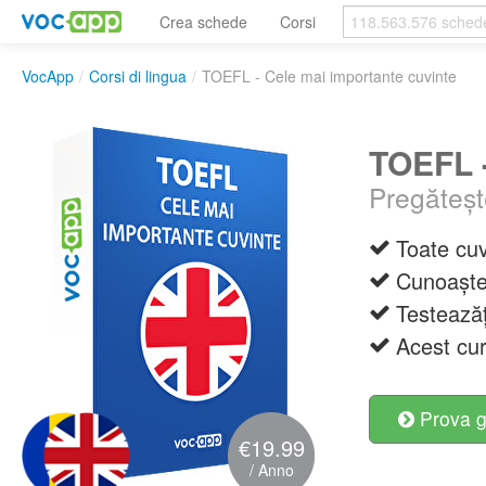
Crea schede
Corsi
VocApp
/
Corsi di lingua
/
TOEFL - Cele mai importante cuvinte
TOEFL -
Pregăteșt
Toate cuv
Cunoaște
Testeazăț
Acest curs
Prova g
€19.99
/ Anno