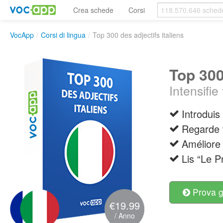
Crea schede
Corsi
VocApp
/
Corsi di lingua
/
Top 300 des adjectifs italiens
Top 300
Intensifi
Introduis
Regarde t
Améliore 
Lis “Le P
Prova g
€19.99
/ Anno