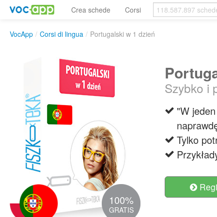
Crea schede
Corsi
VocApp
/
Corsi di lingua
/
Portugalski w 1 dzień
Portuga
Szybko i 
"W jeden 
naprawdę
Tylko pot
Przykłady
Regis
100%
GRATIS