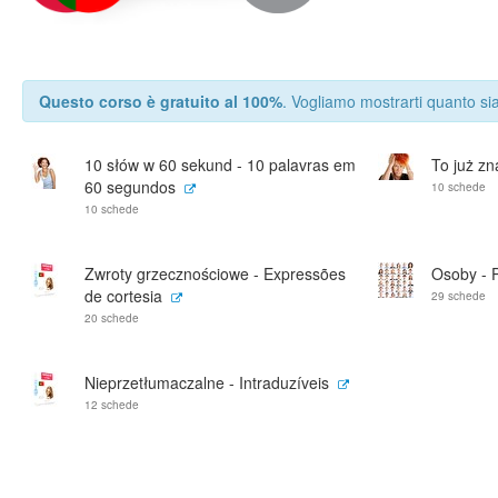
Questo corso è gratuito al 100%
. Vogliamo mostrarti quanto sia
10 słów w 60 sekund - 10 palavras em
To już zn
60 segundos
10 schede
10 schede
Zwroty grzecznościowe - Expressões
Osoby - 
de cortesia
29 schede
20 schede
Nieprzetłumaczalne - Intraduzíveis
12 schede