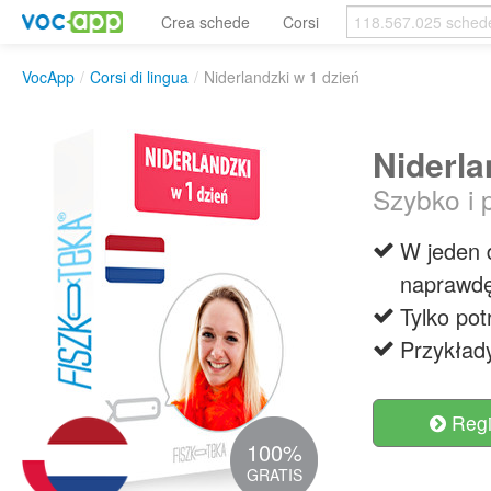
Crea schede
Corsi
VocApp
/
Corsi di lingua
/
Niderlandzki w 1 dzień
Niderla
Szybko i 
W jeden d
naprawdę
Tylko pot
Przykłady
Regis
100%
GRATIS