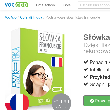
Crea schede
Corsi
VocApp
/
Corsi di lingua
/
Podstawowe słownictwo francuskie
Słówka
Dzięki fi
rekordow
Ponad
1
Intelige
Przykła
Ściągnij 
Prova g
€19.99
/ Anno