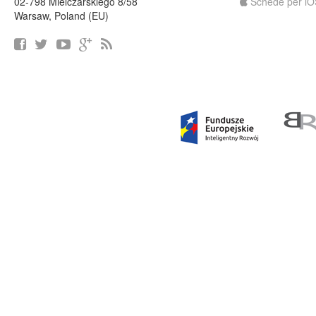
02-798 Mielczarskiego 8/58
Schede per iO
Warsaw, Poland (EU)