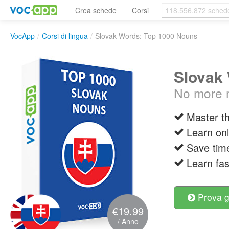
Crea schede
Corsi
VocApp
/
Corsi di lingua
/
Slovak Words: Top 1000 Nouns
Slovak
No more m
Master t
Learn onl
Save tim
Learn fas
Prova g
€19.99
/ Anno