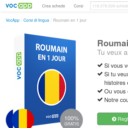
Crea schede
Corsi
VocApp
/
Corsi di lingua
/
Roumain en 1 jour
Roumain
Tu veux a
Si vous 
Si tu veu
histoires
Ou vous 
Notre co
100%
Regis
GRATIS