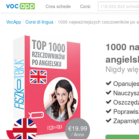
Crea schede
Corsi
VocApp
/
Corsi di lingua
/
1000 najważniejszych rzeczowników po a
1000 n
angiels
Nigdy wię
Opanujes
Nauczysz
Oszczędz
Poprawis
Zapamięt
€19.99
/ Anno