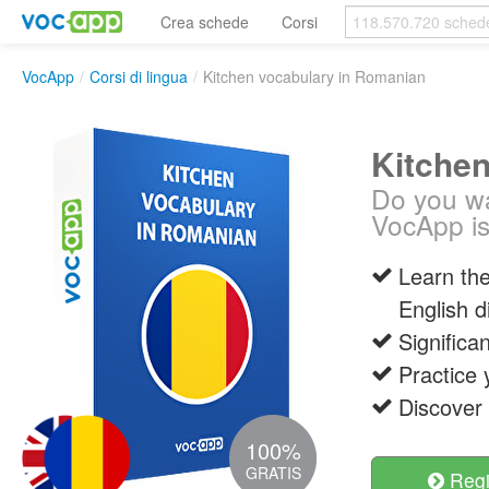
Crea schede
Corsi
VocApp
/
Corsi di lingua
/
Kitchen vocabulary in Romanian
Kitche
Do you wa
VocApp is
Learn the
English d
Significa
Practice 
Discover
100%
GRATIS
Regis