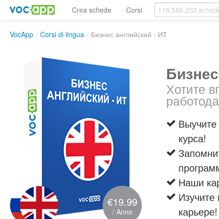
Crea schede
Corsi
VocApp
/
Corsi di lingua
/
Бизнес английский - ИТ
Бизнес
Хотите в
работода
Выучите
курса!
Запомни
программ
Наши кар
Изучите 
€19.99
карьере!
/ Anno