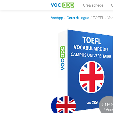
Crea schede
C
VocApp
/
Corsi di lingua
/
TOEFL - Voc
€19.
/ Ann