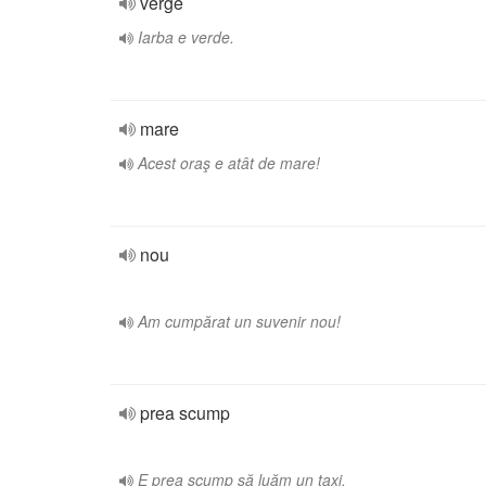
verge
Iarba e verde.
mare
Acest oraş e atât de mare!
nou
Am cumpărat un suvenir nou!
prea scump
E prea scump să luăm un taxi.