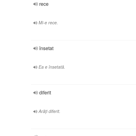
rece
Mi-e rece.
însetat
Ea e însetată.
diferit
Arăți diferit.