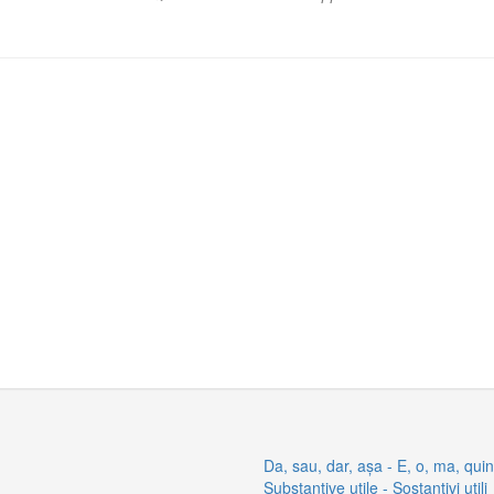
:
Da, sau, dar, așa - E, o, ma, quin
Substantive utile - Sostantivi utili