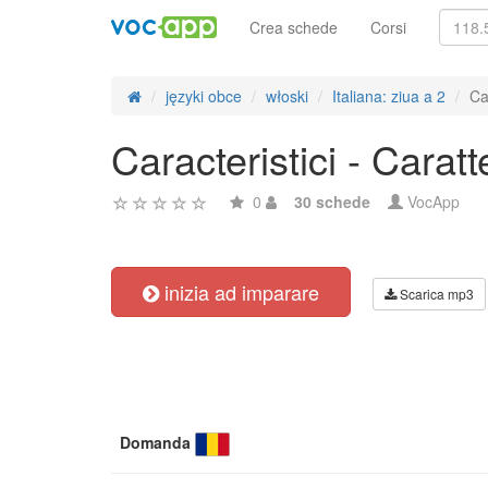
Crea schede
Corsi
języki obce
włoski
Italiana: ziua a 2
Ca
Caracteristici - Caratt
0
30 schede
VocApp
inizia ad imparare
Scarica mp3
Domanda