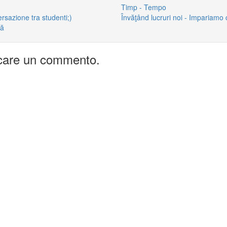
Timp - Tempo
ersazione tra studenti;)
Învăţând lucruri noi - Impariamo
tă
icare un commento.