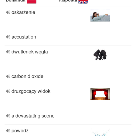
oskarżenie
accustation
dwutlenek węgla
carbon dioxide
druzgocący widok
a devastating scene
powódź