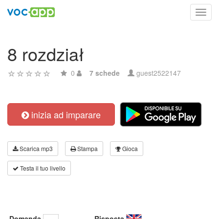
Toggl
navig
8 rozdział
0
7 schede
guest2522147
inizia ad imparare
Scarica mp3
Stampa
Gioca
Testa il tuo livello
Domanda
Risposta