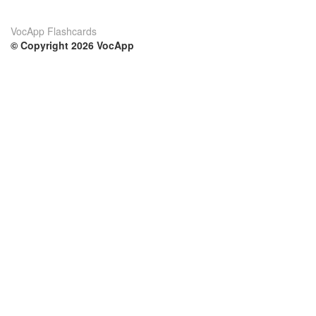
VocApp Flashcards
© Copyright 2026 VocApp
02-798 Mielczarskiego 8/58
Warsaw, Poland (EU)
Su di noi
Condizioni
Il nostro team
100% garantito
Blog
Politica sulla privacy
Regolamento
Contatto
GDPR
Contatti
Corsi
Aiuto