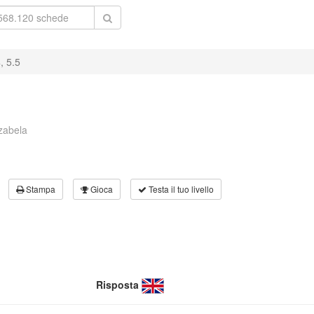
, 5.5
zabela
Stampa
Gioca
Testa il tuo livello
Risposta