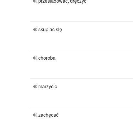
prześladować, dręczyć
skupiać się
choroba
marzyć o
zachęcać