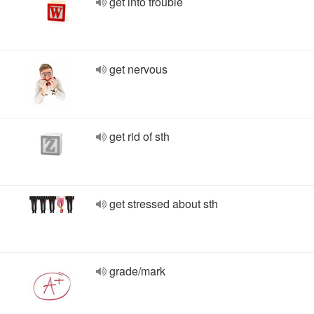
get into trouble
get nervous
get rid of sth
get stressed about sth
grade/mark