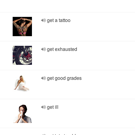
get a tattoo
get exhausted
get good grades
get ill