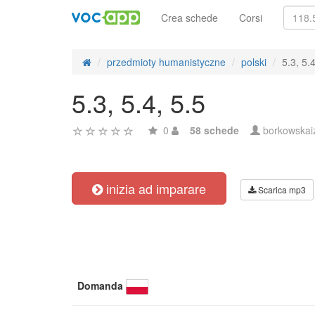
Crea schede
Corsi
przedmioty humanistyczne
polski
5.3, 5.4
5.3, 5.4, 5.5
0
58 schede
borkowskai
inizia ad imparare
Scarica mp3
Domanda