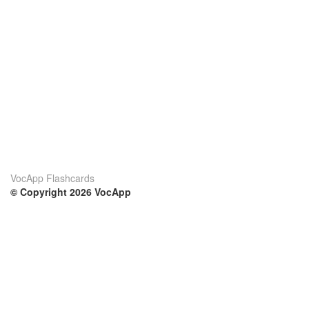
VocApp Flashcards
© Copyright 2026 VocApp
02-798 Mielczarskiego 8/58
Warsaw, Poland (EU)