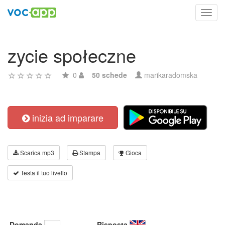
Toggl
navig
zycie społeczne
0
50 schede
marikaradomska
inizia ad imparare
Scarica mp3
Stampa
Gioca
Testa il tuo livello
Domanda
Risposta