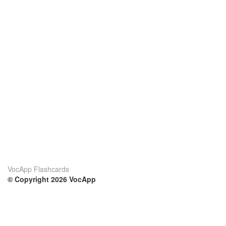
VocApp Flashcards
© Copyright 2026 VocApp
02-798 Mielczarskiego 8/58
Warsaw, Poland (EU)