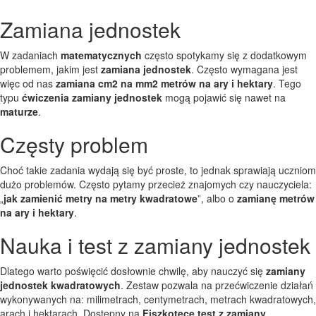
Zamiana jednostek
W zadaniach
matematycznych
często spotykamy się z dodatkowym
problemem, jakim jest
zamiana jednostek
. Często wymagana jest
więc od nas
zamiana cm2 na mm2
metrów na ary i hektary
. Tego
typu
ćwiczenia zamiany jednostek
mogą pojawić się nawet na
maturze
.
Częsty problem
Choć takie zadania wydają się być proste, to jednak sprawiają uczniom
dużo problemów. Często pytamy przecież znajomych czy nauczyciela:
„
jak zamienić metry na metry kwadratowe
”, albo o
zamianę metrów
na ary i hektary
.
Nauka i test z zamiany jednostek
Dlatego warto poświęcić dosłownie chwilę, aby nauczyć się
zamiany
jednostek kwadratowych
. Zestaw pozwala na przećwiczenie działań
wykonywanych na: milimetrach, centymetrach, metrach kwadratowych,
arach i hektarach. Dostępny na
Fiszkotece
test z zamiany