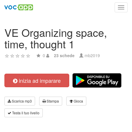
Toggl
navig
VE Organizing space,
time, thought 1
0
23 schede
mb2019
inizia ad imparare
Scarica mp3
Stampa
Gioca
Testa il tuo livello