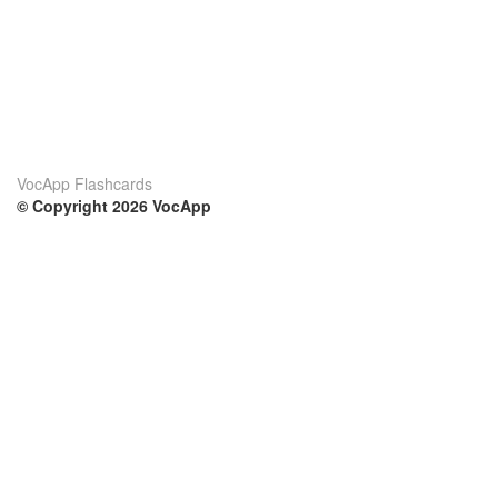
VocApp Flashcards
© Copyright 2026 VocApp
02-798 Mielczarskiego 8/58
Warsaw, Poland (EU)
Su di noi
Condizioni