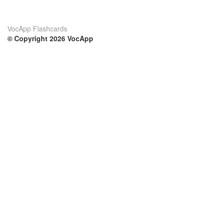
VocApp Flashcards
© Copyright 2026 VocApp
02-798 Mielczarskiego 8/58
Warsaw, Poland (EU)
Su di noi
Condizioni
Il nostro team
100% garantito
Blog
Politica sulla privacy
Regolamento
Contatto
GDPR
Contatti
Corsi
Aiuto