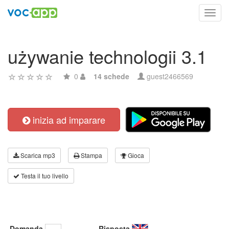
Toggl
navig
używanie technologii 3.1
0
14 schede
guest2466569
inizia ad imparare
Scarica mp3
Stampa
Gioca
Testa il tuo livello
Domanda
Risposta