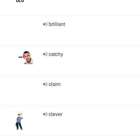
brilliant
catchy
claim
clever