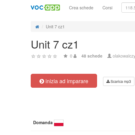
Crea schede
Corsi
Unit 7 cz1
Unit 7 cz1
0
48 schede
olakowalcz
inizia ad imparare
Scarica mp3
Domanda