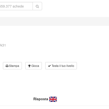
yk31
Stampa
Gioca
Testa il tuo livello
Risposta