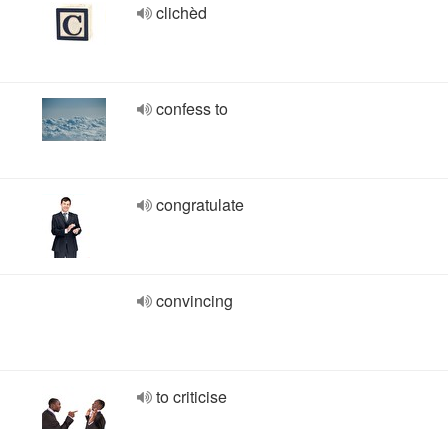
clichèd
confess to
congratulate
convincing
to criticise