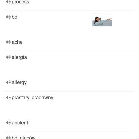
process
ból
ache
alergia
allergy
prastary, pradawny
ancient
ból pleców