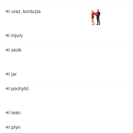
uraz, kontuzja
injury
słoik
jar
pochylić
lean
płyn