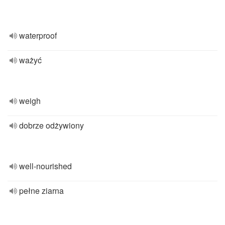
waterproof
ważyć
weigh
dobrze odżywiony
well-nourished
pełne ziarna