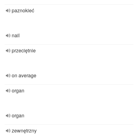
paznokieć
nail
przeciętnie
on average
organ
organ
zewnętrzny