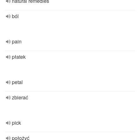
natural remedies
ból
pain
płatek
petal
zbierać
pick
położyć