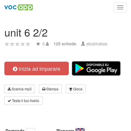
Toggl
navig
unit 6 2/2
0
125 schede
akubinskaa
inizia ad imparare
Scarica mp3
Stampa
Gioca
Testa il tuo livello
Domanda
Risposta