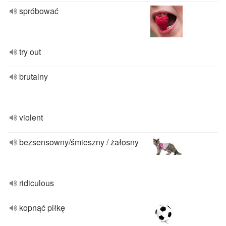
spróbować
try out
brutalny
violent
bezsensowny/śmieszny / żałosny
ridiculous
kopnąć piłkę