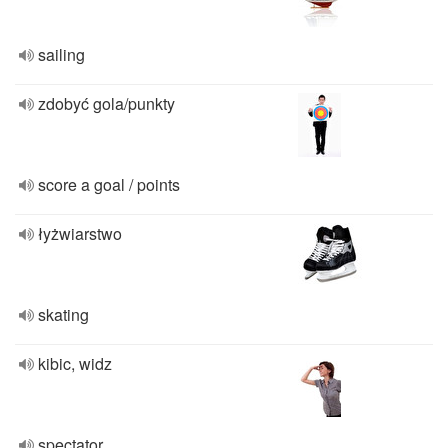
sailing
zdobyć gola/punkty
score a goal / points
łyżwiarstwo
skating
kibic, widz
spectator