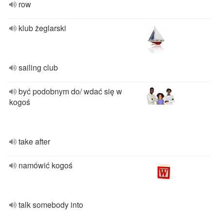
row
klub żeglarski
sailing club
być podobnym do/ wdać się w
kogoś
take after
namówić kogoś
talk somebody into