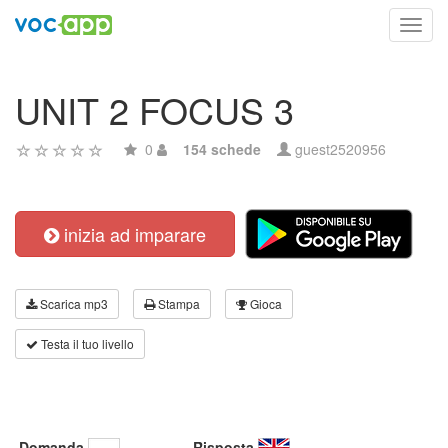
Toggl
navig
UNIT 2 FOCUS 3
0
154 schede
guest2520956
inizia ad imparare
Scarica mp3
Stampa
Gioca
Testa il tuo livello
Domanda
Risposta