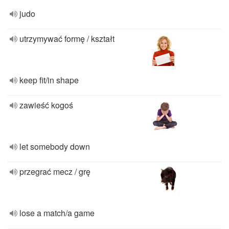
judo
utrzymywać formę / kształt
keep fit/in shape
zawieść kogoś
let somebody down
przegrać mecz / grę
lose a match/a game