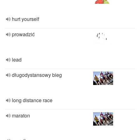
hurt yourself
prowadzić
lead
długodystansowy bieg
long distance race
maraton