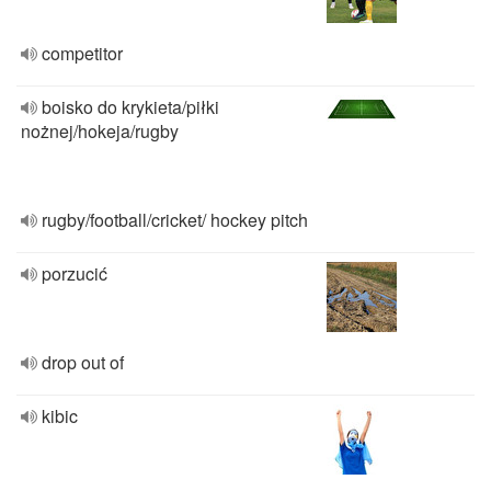
competitor
boisko do krykieta/piłki
nożnej/hokeja/rugby
rugby/football/cricket/ hockey pitch
porzucić
drop out of
kibic