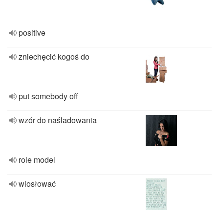
positive
zniechęcić kogoś do
put somebody off
wzór do naśladowania
role model
wiosłować