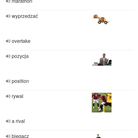
marathon
wyprzedzać
overtake
pozycja
position
rywal
a rival
biegacz