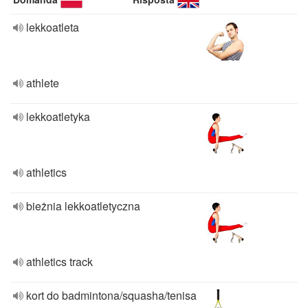
lekkoatleta
athlete
lekkoatletyka
athletics
bieżnia lekkoatletyczna
athletics track
kort do badmintona/squasha/tenisa