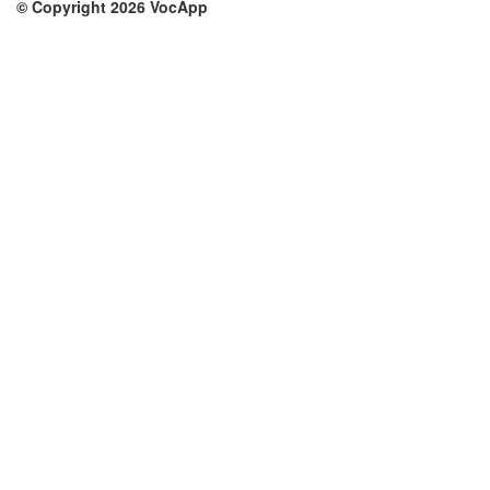
© Copyright 2026 VocApp
02-798 Mielczarskiego 8/58
Warsaw, Poland (EU)
Su di noi
Condizioni
Il nostro team
100% garantito
Blog
Politica sulla privacy
Regolamento
Contatto
GDPR
Contatti
Corsi
Aiuto
Impara inglese
Domande frequenti
Impara tedesco
Impara spagnolo