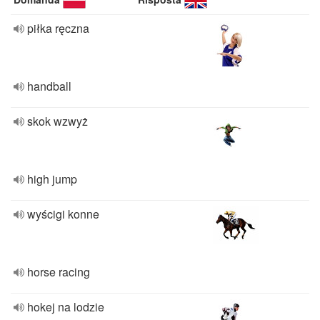
piłka ręczna
handball
skok wzwyż
high jump
wyścigi konne
horse racing
hokej na lodzie