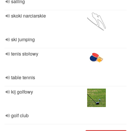
sailing
skoki narciarskie
ski jumping
tenis stołowy
table tennis
kij golfowy
golf club