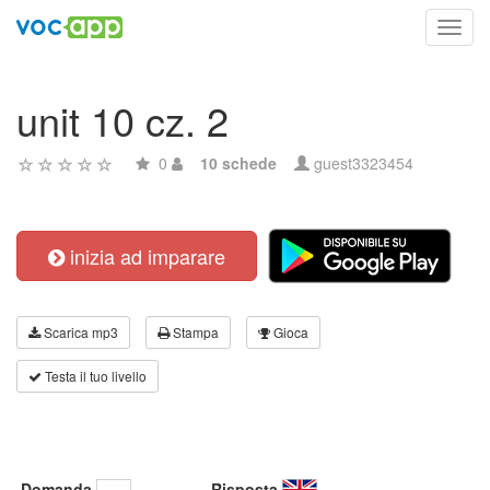
Toggl
navig
unit 10 cz. 2
0
10 schede
guest3323454
inizia ad imparare
Scarica mp3
Stampa
Gioca
Testa il tuo livello
Domanda
Risposta