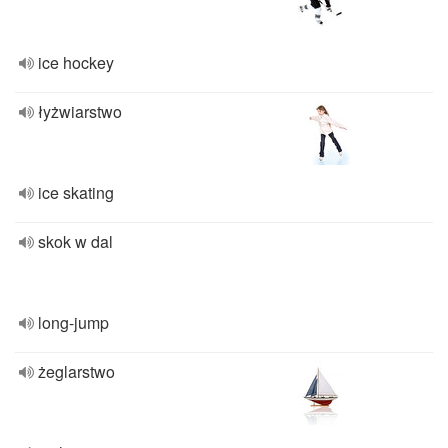
ice hockey
łyżwiarstwo
ice skating
skok w dal
long-jump
żeglarstwo