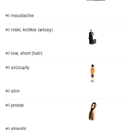
moustache
niski, krótkie (włosy)
low, short (hair)
szczupły
slim
proste
straight