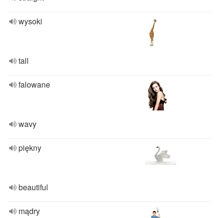
wysoki
tall
falowane
wavy
piękny
beautiful
mądry