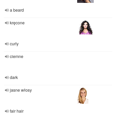
a beard
kręcone
curly
ciemne
dark
jasne włosy
fair hair