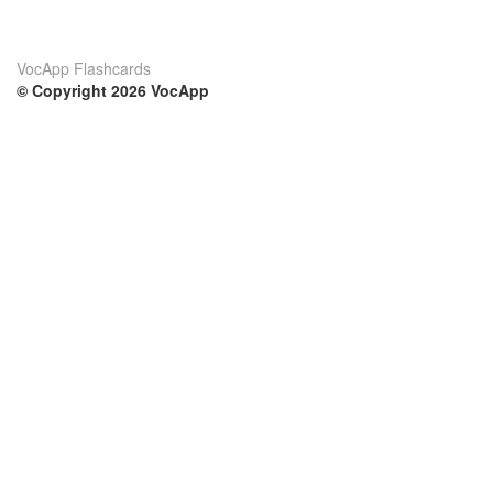
VocApp Flashcards
© Copyright 2026 VocApp
02-798 Mielczarskiego 8/58
Warsaw, Poland (EU)
Su di noi
Condizioni
Il nostro team
100% garantito
Blog
Politica sulla privacy
Regolamento
Contatto
GDPR
Contatti
Corsi