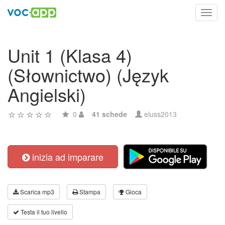
Toggl
navig
Unit 1 (Klasa 4)
(Słownictwo) (Język
Angielski)
0
41 schede
eluss2013
inizia ad imparare
Scarica mp3
Stampa
Gioca
Testa il tuo livello