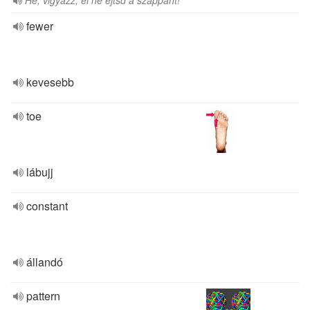
Hé, vigyázz, el ne ejtsd a szappant!
fewer
kevesebb
toe
lábujj
constant
állandó
pattern