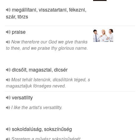
megállítani, visszatartani, fékezni,
szár, törzs
praise
Now therefore our God we give thanks
to thee, and we praise thy glorious name.
dicsőít, magasztal, dicsér
Most tehát Istenünk, dicsőítünk téged, s
magasztaljuk fönséges neved.
versatility
I like the artist's versatility.
sokoldalúság, sokszínűség
Szeretem a művész sokszínűségét.