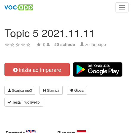
Toggl
navig
Topic 5 2021.11.11
0
50 schede
zoltanpapp
inizia ad imparare
Scarica mp3
Stampa
Gioca
Testa il tuo livello
Domanda
Risposta