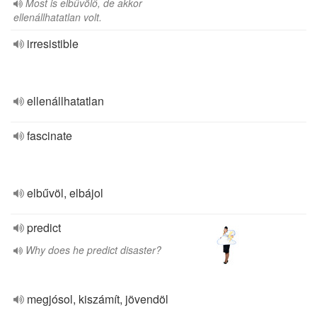
Most is elbűvölő, de akkor
ellenállhatatlan volt.
irresistible
ellenállhatatlan
fascinate
elbűvöl, elbájol
predict
Why does he predict disaster?
megjósol, kiszámít, jövendöl