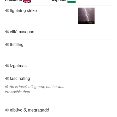
lightning strike
villámcsapás
thrilling
izgalmas
fascinating
He is fascinating now, but he was
irresistible then.
elbűvölő, megragadó