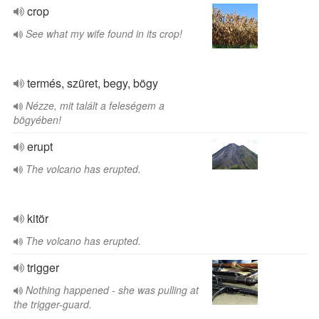
crop
See what my wife found in its crop!
termés, szüret, begy, bögy
Nézze, mit talált a feleségem a
bögyében!
erupt
The volcano has erupted.
kitör
The volcano has erupted.
trigger
Nothing happened - she was pulling at
the trigger-guard.