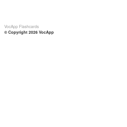
VocApp Flashcards
© Copyright 2026 VocApp
02-798 Mielczarskiego 8/58
Warsaw, Poland (EU)
Su di noi
Condizioni
Il nostro team
100% garantito
Blog
Politica sulla privacy
Regolamento
Contatto
GDPR