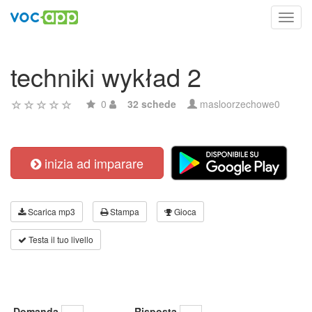
Toggl
navig
techniki wykład 2
0
32 schede
masloorzechowe0
inizia ad imparare
Scarica mp3
Stampa
Gioca
Testa il tuo livello
Domanda
Risposta