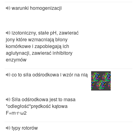
warunki homogenizacji
izotoniczny, stałe pH, zawierać
jony które wzmacniają błony
komórkowe i zapobiegają ich
aglutynacji, zawierać inhibitory
enzymów
co to siła odśrodkowa i wzór na nią
Siła odśrodkowa jest to masa
*odległość*prędkość kątowa
F=m⋅r⋅ω2
typy rotorów