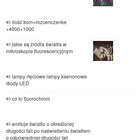
ilość kom×rozcenczenke
×4000×1000
jakie są źródła światła w
mikroskopie fluorescencyjnym
lampy rtęciowe lampy ksenonowe
diody LED
co to fluorochrom
emituje światło o określonej
długości fali po naświetleniu światłem
o odpowiedniej długości fali