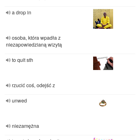
a drop in
osoba, która wpadła z
niezapowiedzianą wizytą
to quit sth
rzucić coś, odejść z
unwed
niezamężna