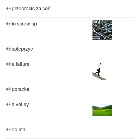
przeprosić za coś
to screw up
spieprzyć
a failure
porażka
a valley
dolina