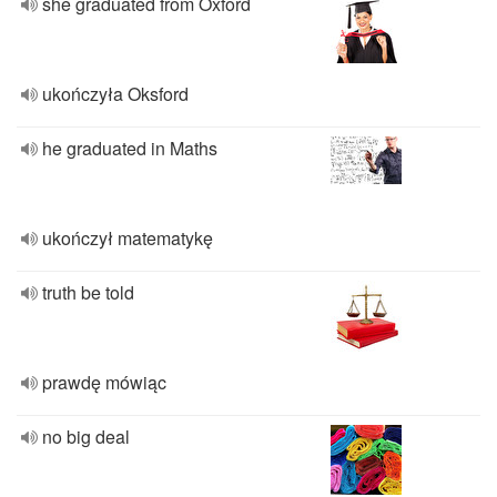
she graduated from Oxford
ukończyła Oksford
he graduated in Maths
ukończył matematykę
truth be told
prawdę mówiąc
no big deal