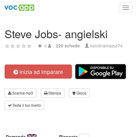
Toggl
navig
Steve Jobs- angielski
0
220 schede
karolinamazur74
inizia ad imparare
Scarica mp3
Stampa
Gioca
Testa il tuo livello
Domanda
Risposta