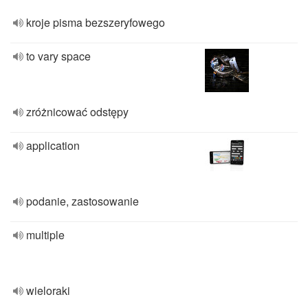
kroje pisma bezszeryfowego
to vary space
zróżnicować odstępy
application
podanie, zastosowanie
multiple
wieloraki