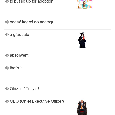
to put sb up for adoption
oddać kogoś do adopcji
a graduate
absolwent
that's it!
Otóż to!/ To tyle!
CEO (Chief Executive Officer)