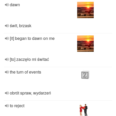
dawn
świt, brzask
[it] began to dawn on me
[to] zaczęło mi świtać
the turn of events
obrót spraw, wydarzeń
to reject