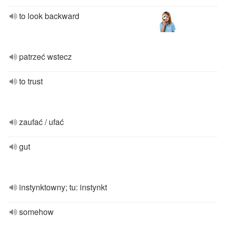
to look backward
patrzeć wstecz
to trust
zaufać / ufać
gut
instynktowny; tu: instynkt
somehow