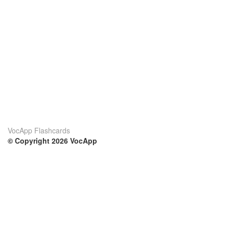
VocApp Flashcards
© Copyright 2026 VocApp
02-798 Mielczarskiego 8/58
Warsaw, Poland (EU)