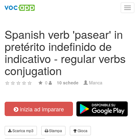
Toggl
navig
Spanish verb 'pasear' in
pretérito indefinido de
indicativo - regular verbs
conjugation
0
10 schede
Manca
inizia ad imparare
Scarica mp3
Stampa
Gioca