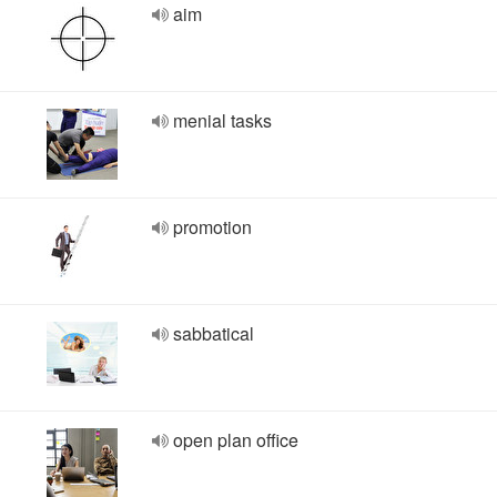
aim
menial tasks
promotion
sabbatical
open plan office