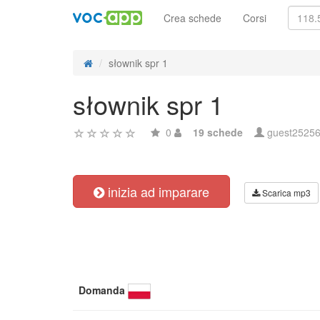
Crea schede
Corsi
słownik spr 1
słownik spr 1
0
19 schede
guest2525
inizia ad imparare
Scarica mp3
Domanda