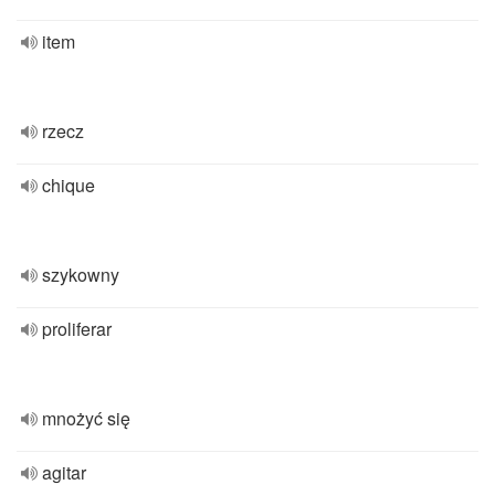
item
rzecz
chique
szykowny
proliferar
mnożyć się
agitar