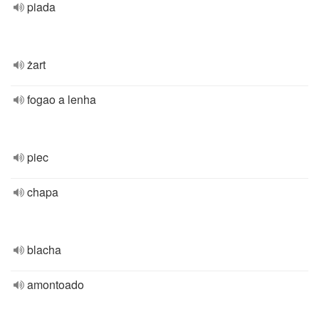
piada
żart
fogao a lenha
piec
chapa
blacha
amontoado