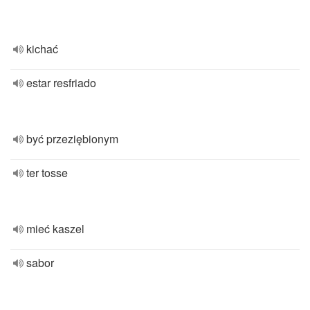
kichać
estar resfriado
być przeziębionym
ter tosse
mieć kaszel
sabor