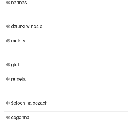
narinas
dziurki w nosie
meleca
glut
remela
śpioch na oczach
cegonha