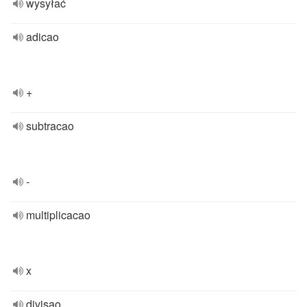
wysyłać
adicao
+
subtracao
-
multiplicacao
x
divisao