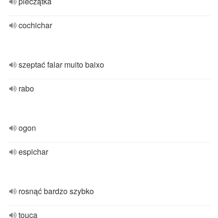
pieczątka
cochichar
szeptać falar muito baixo
rabo
ogon
espichar
rosnąć bardzo szybko
touca