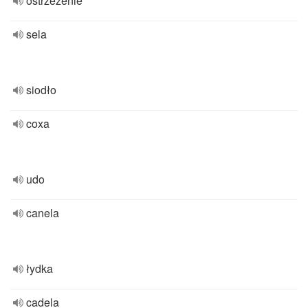
ostrzeżenie
sela
siodło
coxa
udo
canela
łydka
cadela