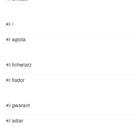
/
agiota
lichwiarz
fiador
gwarant
adiar