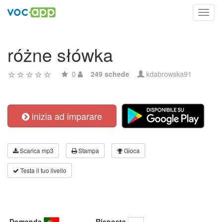
Toggl
navig
różne słówka
0
249 schede
kdabrowska91
inizia ad imparare
Scarica mp3
Stampa
Gioca
Testa il tuo livello
Domanda
Risposta