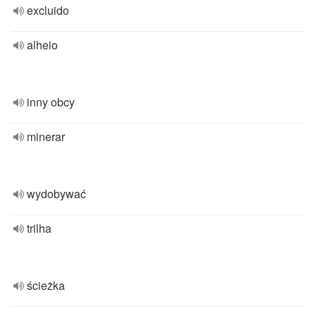
excluido
alheio
inny obcy
minerar
wydobywać
trilha
ścieżka