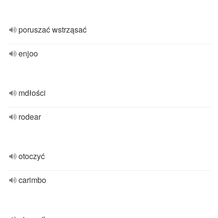
poruszać wstrząsać
enjoo
mdłości
rodear
otoczyć
carimbo