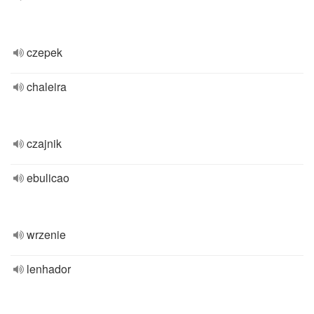
czepek
chaleira
czajnik
ebulicao
wrzenie
lenhador