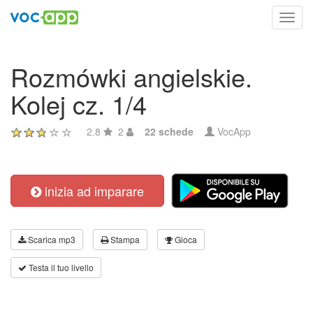
Toggl
navig
Rozmówki angielskie.
Kolej cz. 1/4
2.8
2
22 schede
VocApp
inizia ad imparare
Scarica mp3
Stampa
Gioca
Testa il tuo livello