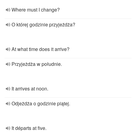
Where must I change?
O której godzinie przyjeżdża?
At what time does it arrive?
Przyjeżdża w południe.
It arrives at noon.
Odjeżdża o godzinie piątej.
It départs at five.