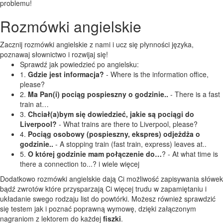
problemu!
Rozmówki angielskie
Zacznij rozmówki angielskie z nami i ucz się płynności języka,
poznawaj słownictwo i rozwijaj się!
Sprawdź jak powiedzieć po angielsku:
1.
Gdzie jest informacja?
- Where is the information office,
please?
2.
Ma Pan(i) pociąg pospieszny o godzinie..
- There is a fast
train at…
3.
Chciał(a)bym się dowiedzieć, jakie są pociągi do
Liverpool?
- What trains are there to Liverpool, please?
4.
Pociąg osobowy (pospieszny, ekspres) odjeżdża o
godzinie..
- A stopping train (fast train, express) leaves at..
5.
O której godzinie mam połączenie do…
? - At what time is
there a connection to...? i wiele więcej
Dodatkowo rozmówki angielskie dają Ci możliwość zapisywania słówek
bądź zwrotów które przysparzają Ci więcej trudu w zapamiętaniu i
układanie swego rodzaju list do powtórki. Możesz również sprawdzić
się testem jak i poznać poprawną wymowę, dzięki załączonym
nagraniom z lektorem do każdej
fiszki
.