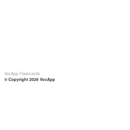
VocApp Flashcards
© Copyright 2026 VocApp
02-798 Mielczarskiego 8/58
Warsaw, Poland (EU)