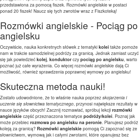
przedstawiona za pomocą fiszek. Rozmówki angielskie w postaci
ponad 20 fiszek! Naucz się tych zwrotów wraz z Fiszkoteką!
Rozmówki angielskie - Pociąg po
angielsku
Oczywiście, nauka konkretnych słówek z tematyki
kolei
także pomoże
nam w trakcie samodzielnej podróży za granicą. Jednak zamiast uczyć
się jak powiedzieć
kolej
,
konduktor
czy
pociąg po angielsku
, warto
poznać już całe wyrażenia. Co więcej rozmówki angielskie dają Ci
możliwość, również sprawdzenia poprawnej wymowy po angielsku!
Skuteczna metoda nauki!
Zostało udowodnione, że to właśnie nauka poprzez
skojarzenia i
uczenie się słownictwa tematycznego
, przynosi największe rezultaty w
nauce języków obcych! Zacznij rozmawiać, spróbuj lekcji
rozmówki
angielskie
część przeznaczona tematyce
podróży/kolei
. Poznaj jak
może przebiec
rozmowa po angielsku na peronie
. Planujesz podróż
koleją za granicą?
Rozmówki angielskie
pomogą Ci zapoznać się ze
słownictwem, wymową jak i całymi zwrotami, które opanujesz bez