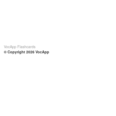
VocApp Flashcards
© Copyright 2026 VocApp
02-798 Mielczarskiego 8/58
Warsaw, Poland (EU)
Su di noi
Condizioni