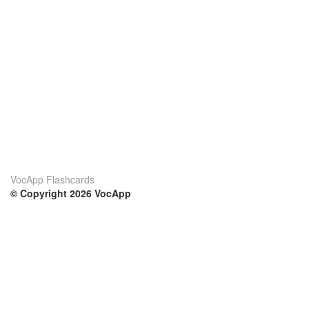
VocApp Flashcards
© Copyright 2026 VocApp
02-798 Mielczarskiego 8/58
Warsaw, Poland (EU)