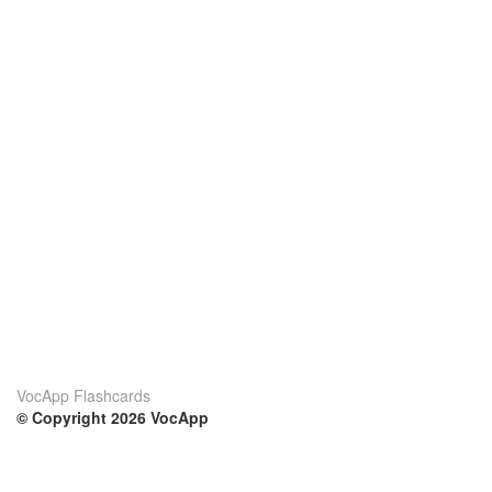
VocApp Flashcards
© Copyright 2026 VocApp
02-798 Mielczarskiego 8/58
Warsaw, Poland (EU)