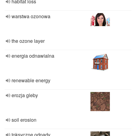
habitat loss
warstwa ozonowa
the ozone layer
energia odnawialna
renewable energy
erozja gleby
soil erosion
toksyczne odpady