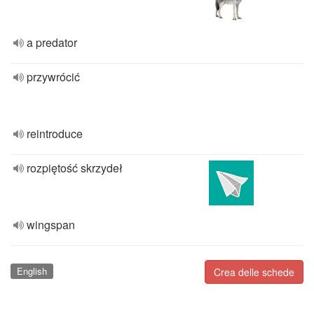
a predator
przywrócić
reintroduce
rozpiętość skrzydeł
wingspan
English
Crea delle schede