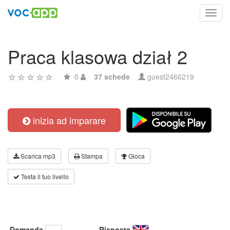
Toggl
navig
Praca klasowa dział 2
0
37 schede
guest2466219
inizia ad imparare
Scarica mp3
Stampa
Gioca
Testa il tuo livello
Domanda
Risposta