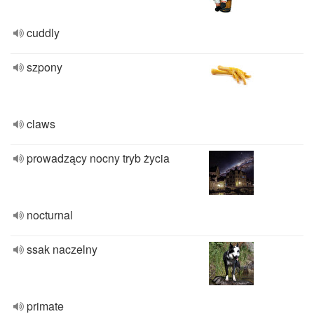
cuddly
szpony
claws
prowadzący nocny tryb życia
nocturnal
ssak naczelny
primate