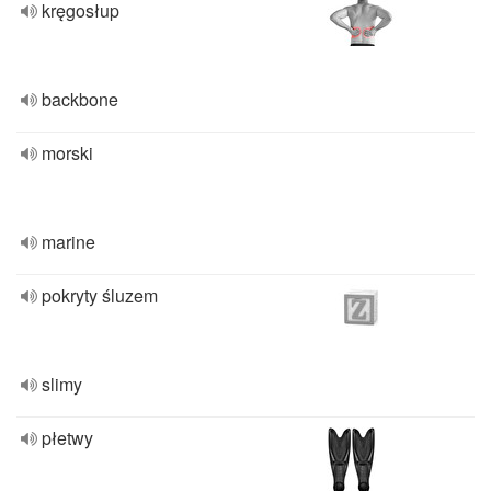
kręgosłup
backbone
morski
marine
pokryty śluzem
slimy
płetwy