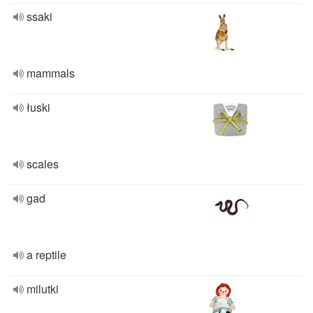
ssaki
mammals
łuski
scales
gad
a reptile
milutki