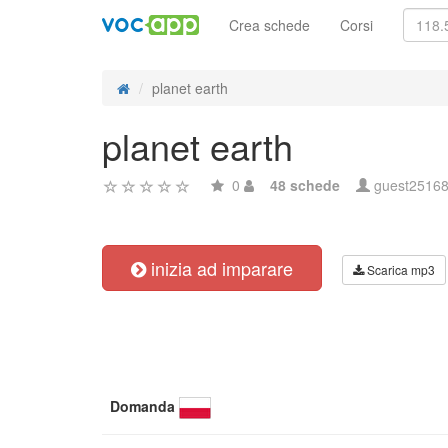
Crea schede
Corsi
planet earth
planet earth
0
48 schede
guest2516
inizia ad imparare
Scarica mp3
Domanda