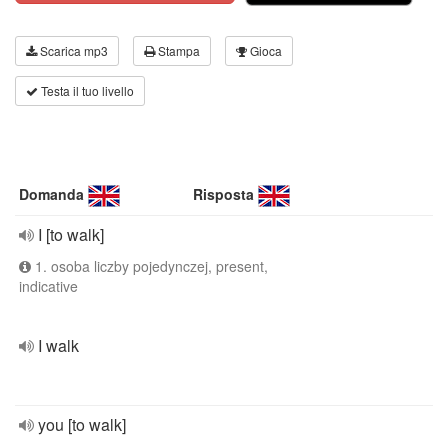
Scarica mp3
Stampa
Gioca
Testa il tuo livello
Domanda
Risposta
I [to walk]
1. osoba liczby pojedynczej, present,
indicative
I walk
you [to walk]