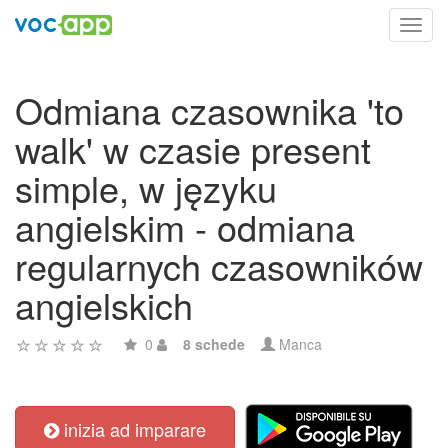
Toggl
navig
Odmiana czasownika 'to
walk' w czasie present
simple, w języku
angielskim - odmiana
regularnych czasowników
angielskich
0
8 schede
Manca
inizia ad imparare