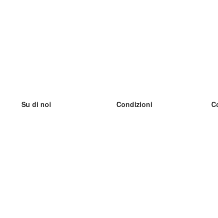
Su di noi
Condizioni
C
Il nostro team
100% garantito
I
Blog
Politica sulla privacy
I
Regolamento
I
Contatto
GDPR
I
Contatti
I
Scopri di più
I
Aiuto
Nuove schede
I
Domande frequenti
alcuni blog
Catalogo