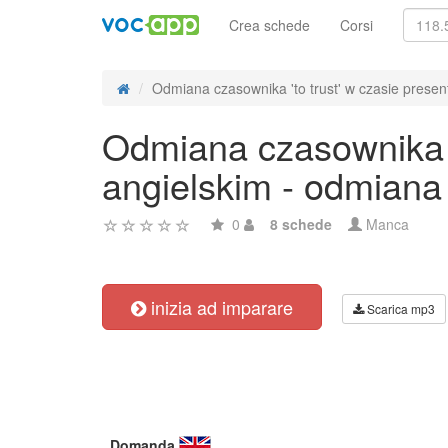
Crea schede
Corsi
Odmiana czasownika 'to trust' w czasie present
Odmiana czasownika 't
angielskim - odmiana
0
8 schede
Manca
inizia ad imparare
Scarica mp3
Domanda