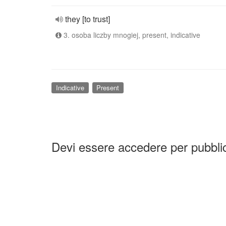
they [to trust]
3. osoba liczby mnogiej, present, indicative
Indicative
Present
Devi essere accedere per pubbl