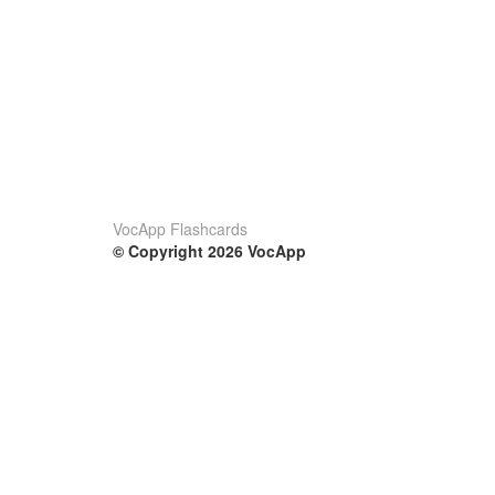
VocApp Flashcards
© Copyright 2026 VocApp
02-798 Mielczarskiego 8/58
Warsaw, Poland (EU)