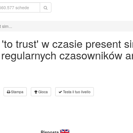
 sim...
o trust' w czasie present s
 regularnych czasowników an
Stampa
Gioca
Testa il tuo livello
Risposta