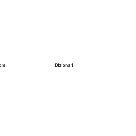
orsi
Dizionari
mpara inglese
mpara tedesco
mpara spagnolo
mpara francese
mpara russo
mpara norvegese
mpara svedese